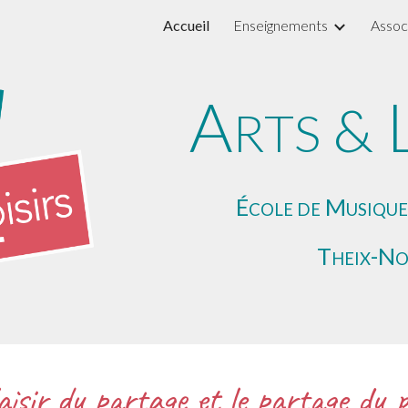
Accueil
Enseignements
Assoc
ip to main content
Skip to navigat
A
&
RTS
É
M
COLE DE
USIQU
T
-N
HEIX
O
aisir du partage et le partage du p