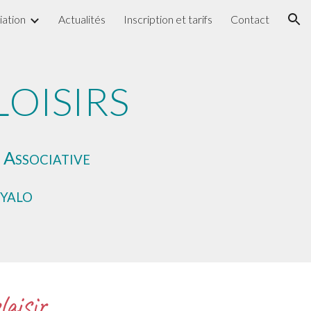
iation
Actualités
Inscription et tarifs
Contact
ion
L
OISIRS
A
E
SSOCIATIVE
YALO
laisir