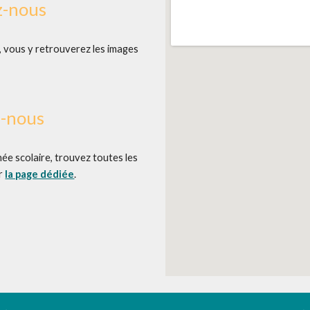
z-nous
, vous y retrouverez les images
z-nous
née scolaire, trouvez toutes les
ur
la page dédiée
.